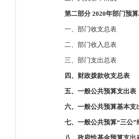
第二部分
2020年部门预
一
、
部门
收
支总表
二、部门
收
入总表
三、部门支出总表
四、财政
拨
款收
支
总表
五、一般
公
共预
算
支出表
六、一般
公
共预
算
基本
支
七、一般
公
共预算
“
三公
”
八、政府
性
基金
预
算支
出