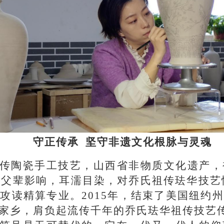
守正传承 坚守非遗文化根脉与灵魂
传陶瓷手工技艺，山西省非物质文化遗产，
受父辈影响，耳濡目染，对乔氏祖传珐华技艺情
攻读精算专业。2015年，结束了美国纽约
家乡，肩负起流传千年的乔氏珐华祖传技艺