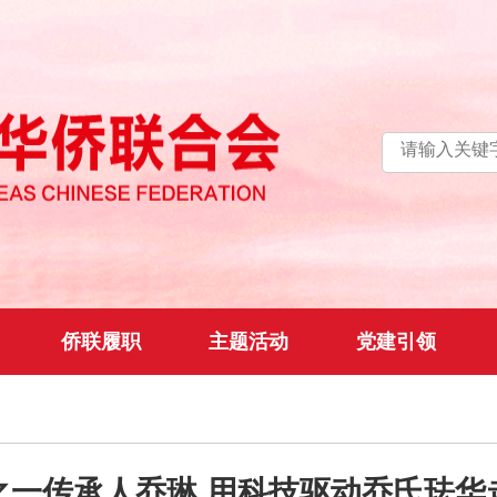
侨联履职
主题活动
党建引领
”之一传承人乔琳 用科技驱动乔氏珐华