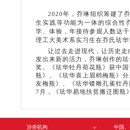
2020年，乔琳组织筹建
生实践等功能为一体的综合性
学、体验，年接待参观人数达千
理工大美术系实习生在乔氏珐华
让过去走进现代，让历史走
发出来新的活力，乔琳创作的珐
奖。《珐华牡丹荷花瓶》获中国
瓶》、《珐华喜上眉梢梅瓶》分
友梅瓶》、《珐华镂雕孔雀牡丹
7月，《珐华易地扶贫搬迁图瓶
涉侨机构
中国、