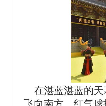
在湛蓝湛蓝的天
飞向南方，红气球