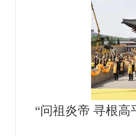
“问祖炎帝 寻根