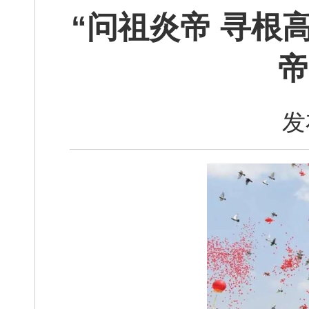
“问祖炎帝 寻根
帝
发