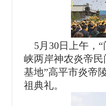
5月30日上午
，
峡两岸神农炎帝民
基地”高平市炎帝
祖典礼
。