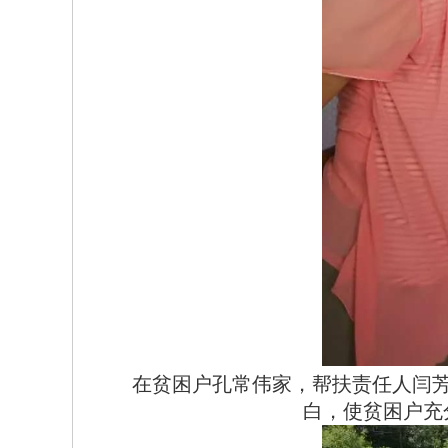
在贫困户孔常伟家，帮扶责任人闫
白，使贫困户充