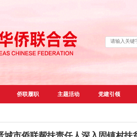
侨联履职
主题活动
党建引领
晋城市侨联帮扶责任人深入固镇村扶