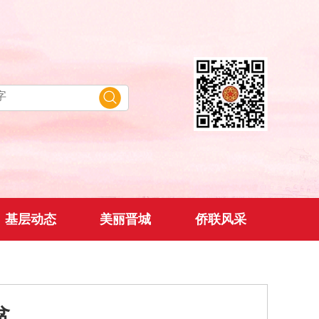
基层动态
美丽晋城
侨联风采
贫