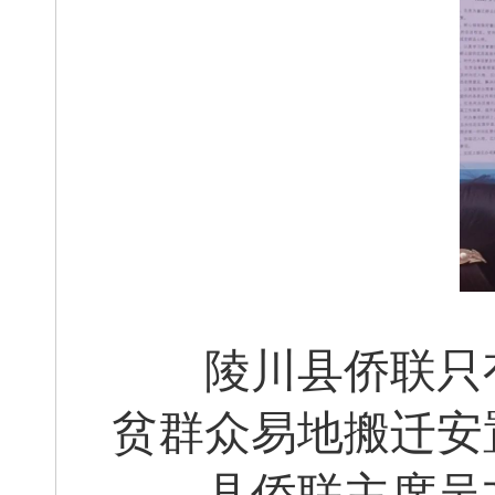
陵川县侨联只有
贫群众易地搬迁安