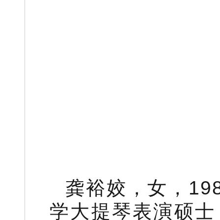
龚裕姣，女，19
学大提琴表演硕士