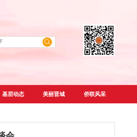
基层动态
美丽晋城
侨联风采
谈会