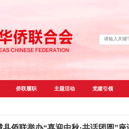
侨联履职
主题活动
党建引领
城县侨联举办“喜迎中秋·共话团圆”座