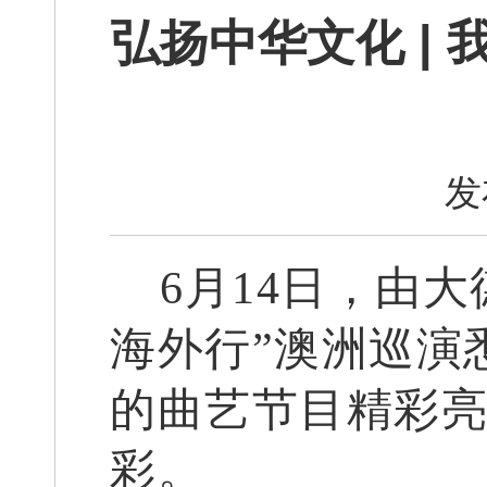
弘扬中华文化 |
发
6
月
14
日，由大
海外行”澳洲巡演
的曲艺节目精彩
彩。