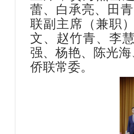
蕾、白承亮、田青
联副主席（兼职
文、赵竹青、李
强、杨艳、陈光海
侨联常委。